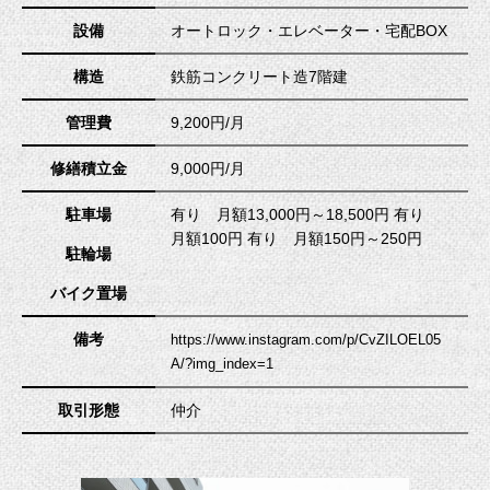
設備
オートロック・エレベーター・宅配BOX
構造
鉄筋コンクリート造7階建
管理費
9,200円/月
修繕積立金
9,000円/月
駐車場
有り 月額13,000円～18,500円 有り
月額100円 有り 月額150円～250円
駐輪場
バイク置場
備考
https://www.instagram.com/p/CvZILOEL05
A/?img_index=1
取引形態
仲介