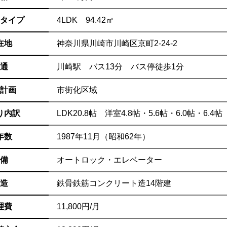
タイプ
4LDK 94.42㎡
在地
神奈川県川崎市川崎区京町2-24-2
通
川崎駅 バス13分 バス停徒歩1分
計画
市街化区域
り内訳
LDK20.8帖 洋室4.8帖・5.6帖・6.0帖・6.4帖
年数
1987年11月（昭和62年）
備
オートロック・エレベーター
造
鉄骨鉄筋コンクリート造14階建
理費
11,800円/月