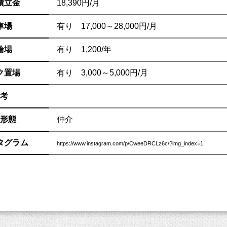
積立金
18,390円/月
車場
有り 17,000～28,000円/月
輪場
有り 1,200/年
ク置場
有り 3,000～5,000円/月
考
形態
仲介
タグラム
https://www.instagram.com/p/CweeDRCLz6c/?img_index=1