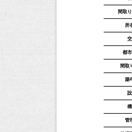
間取り
所
交
都市
間取
築
設
構
管