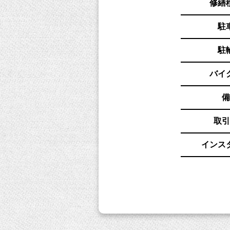
修繕
駐
駐
バイ
備
取引
インス